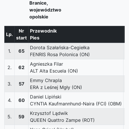
Branice,
województwo
opolskie
Nr
Przewodnik
Lp.
P
start
Pies
Dorota Szałańska-Cegiełka
1.
65
FENRIS Rosa Polonica (ON)
Agnieszka Filar
2.
62
ALT Alta Escuela (ON)
Emmy Chrapla
3.
57
ERA z Leśnej Mgły (ON)
Daniel Lipiński
4.
60
CYNTIA Kaufmannhund-Naira (FCI) (OBM)
Krzysztof Lądwik
5.
59
QUEEN Quattro Zampe (ROT)