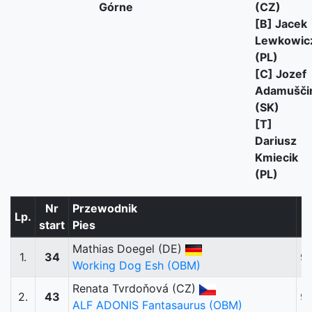
Górne
(CZ)
[B] Jacek
Lewkowic
(PL)
[C] Jozef
Adamušči
(SK)
[T]
Dariusz
Kmiecik
(PL)
Nr
Przewodnik
Lp.
A
start
Pies
Mathias Doegel (DE)
1.
34
9
Working Dog Esh (OBM)
Renata Tvrdoňová (CZ)
2.
43
9
ALF ADONIS Fantasaurus (OBM)