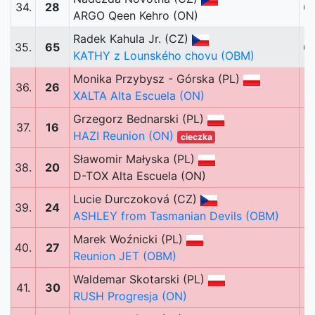
34.
28
6
ARGO Qeen Kehro (ON)
Radek Kahula Jr. (CZ)
35.
65
6
KATHY z Lounského chovu (OBM)
Monika Przybysz - Górska (PL)
36.
26
1
XALTA Alta Escuela (ON)
Grzegorz Bednarski (PL)
37.
16
HAZI Reunion (ON)
cieczka
Sławomir Małyska (PL)
38.
20
D-TOX Alta Escuela (ON)
Lucie Durczoková (CZ)
39.
24
ASHLEY from Tasmanian Devils (OBM)
Marek Woźnicki (PL)
40.
27
Reunion JET (OBM)
Waldemar Skotarski (PL)
41.
30
RUSH Progresja (ON)