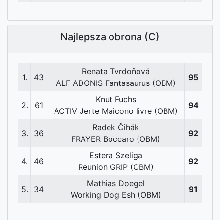
Najlepsza obrona (C)
Renata Tvrdoňová
1.
43
95
ALF ADONIS Fantasaurus (OBM)
Knut Fuchs
2.
61
94
ACTIV Jerte Maicono livre (OBM)
Radek Čihák
3.
36
92
FRAYER Boccaro (OBM)
Estera Szeliga
4.
46
92
Reunion GRIP (OBM)
Mathias Doegel
5.
34
91
Working Dog Esh (OBM)