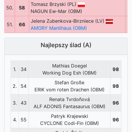
Tomasz Brzyski (PL)
50.
58
NAGUN Ew-Mar (OBM)
Jelena Zubenkova-Birzniece (LV)
51.
66
AMORY Manlihaus (OBM)
Najlepszy ślad (A)
Mathias Doegel
1.
34
98
Working Dog Esh (OBM)
Stefan Große
2.
54
98
ERIK vom roten Drachen (OBM)
Renata Tvrdoňová
3.
43
96
ALF ADONIS Fantasaurus (OBM)
Patryk Krajewski
4.
55
96
CYCLONE Codi-Fin (OBM)