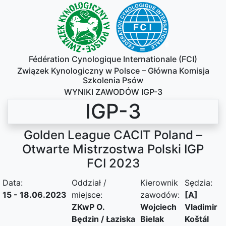
Fédération Cynologique Internationale (FCI)
Związek Kynologiczny w Polsce – Główna Komisja
Szkolenia Psów
WYNIKI ZAWODÓW IGP-3
IGP-3
Golden League CACIT Poland –
Otwarte Mistrzostwa Polski IGP
FCI 2023
Data:
Oddział /
Kierownik
Sędzia:
15 - 18.06.2023
miejsce:
zawodów:
[A]
ZKwP O.
Wojciech
Vladimir
Będzin / Łaziska
Bielak
Koštál