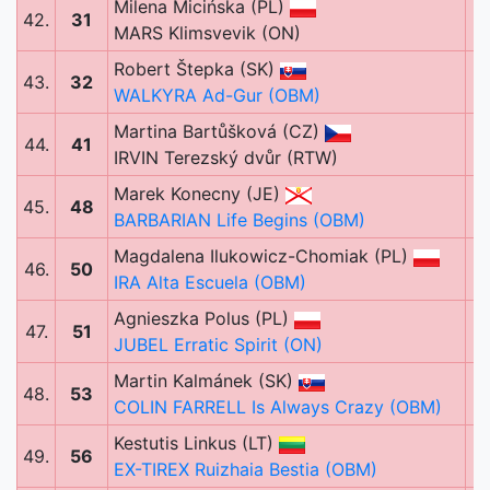
Milena Micińska (PL)
42.
31
MARS Klimsvevik (ON)
Robert Štepka (SK)
43.
32
WALKYRA Ad-Gur (OBM)
Martina Bartůšková (CZ)
44.
41
IRVIN Terezský dvůr (RTW)
Marek Konecny (JE)
45.
48
BARBARIAN Life Begins (OBM)
Magdalena Ilukowicz-Chomiak (PL)
46.
50
IRA Alta Escuela (OBM)
Agnieszka Polus (PL)
47.
51
JUBEL Erratic Spirit (ON)
Martin Kalmánek (SK)
48.
53
COLIN FARRELL Is Always Crazy (OBM)
Kestutis Linkus (LT)
49.
56
EX-TIREX Ruizhaia Bestia (OBM)