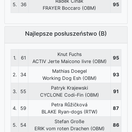
Radek Čihák
5.
36
95
FRAYER Boccaro (OBM)
Najlepsze posłuszeństwo (B)
Knut Fuchs
1.
61
95
ACTIV Jerte Maicono livre (OBM)
Mathias Doegel
2.
34
93
Working Dog Esh (OBM)
Patryk Krajewski
3.
55
91
CYCLONE Codi-Fin (OBM)
Petra Růžičková
4.
59
87
BLAKE Ryan-dogs (RTW)
Stefan Große
5.
54
86
ERIK vom roten Drachen (OBM)