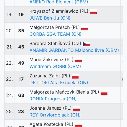
ANEKO Red Element (OBM)
Krzysztof Ziemniewicz (PL)
19.
19
7
JUWE Ben-Ju (ON)
Małgorzata Presch (PL)
20.
35
7
CORBA SGA TEAM (ON)
Barbora Stehlíková (CZ)
21.
45
7
ANAMIR GARDANTO Maicono livre (OBM)
Maria Żakowicz (PL)
22.
49
7
Windream GORBI (OBM)
Zuzanna Zajbt (PL)
23.
17
8
DETTORI Alta Escuela (ON)
Małgorzata Mańczyk-Bienia (PL)
24.
63
8
RONIA Progresja (ON)
Joanna Janusz (PL)
25.
23
7
REY Orrylordblack (ON)
Agata Kostecka (PL)