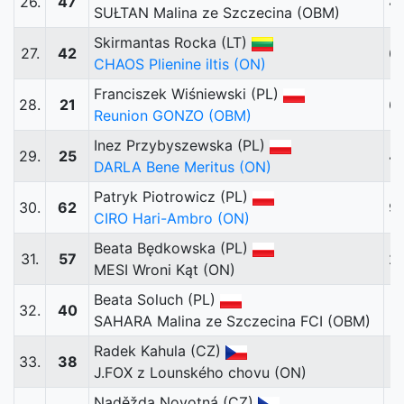
26.
47
4
SUŁTAN Malina ze Szczecina (OBM)
Skirmantas Rocka (LT)
27.
42
6
CHAOS Plienine iltis (ON)
Franciszek Wiśniewski (PL)
28.
21
6
Reunion GONZO (OBM)
Inez Przybyszewska (PL)
29.
25
4
DARLA Bene Meritus (ON)
Patryk Piotrowicz (PL)
30.
62
9
CIRO Hari-Ambro (ON)
Beata Będkowska (PL)
31.
57
2
MESI Wroni Kąt (ON)
Beata Soluch (PL)
32.
40
11
SAHARA Malina ze Szczecina FCI (OBM)
Radek Kahula (CZ)
33.
38
1
J.FOX z Lounského chovu (ON)
Naděžda Novotná (CZ)