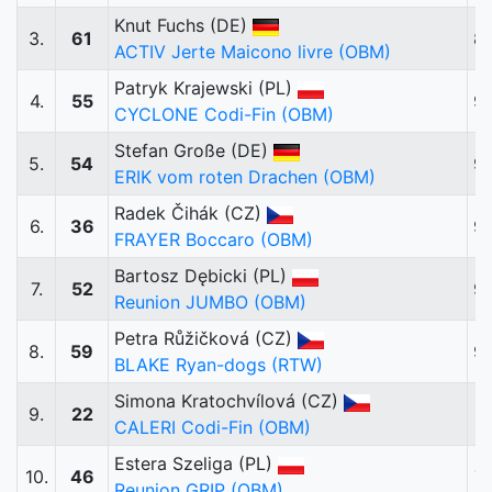
Knut Fuchs (DE)
3.
61
8
ACTIV Jerte Maicono livre (OBM)
Patryk Krajewski (PL)
4.
55
9
CYCLONE Codi-Fin (OBM)
Stefan Große (DE)
5.
54
9
ERIK vom roten Drachen (OBM)
Radek Čihák (CZ)
6.
36
9
FRAYER Boccaro (OBM)
Bartosz Dębicki (PL)
7.
52
9
Reunion JUMBO (OBM)
Petra Růžičková (CZ)
8.
59
9
BLAKE Ryan-dogs (RTW)
Simona Kratochvílová (CZ)
9.
22
9
CALERI Codi-Fin (OBM)
Estera Szeliga (PL)
10.
46
7
Reunion GRIP (OBM)