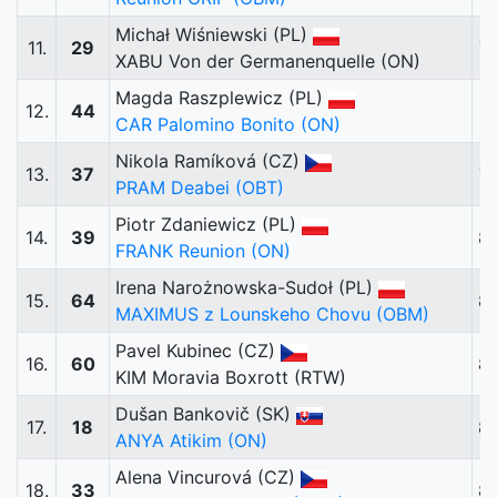
Michał Wiśniewski (PL)
11.
29
7
XABU Von der Germanenquelle (ON)
Magda Raszplewicz (PL)
12.
44
8
CAR Palomino Bonito (ON)
Nikola Ramíková (CZ)
13.
37
7
PRAM Deabei (OBT)
Piotr Zdaniewicz (PL)
14.
39
8
FRANK Reunion (ON)
Irena Narożnowska-Sudoł (PL)
15.
64
8
MAXIMUS z Lounskeho Chovu (OBM)
Pavel Kubinec (CZ)
16.
60
8
KIM Moravia Boxrott (RTW)
Dušan Bankovič (SK)
17.
18
8
ANYA Atikim (ON)
Alena Vincurová (CZ)
18.
33
8